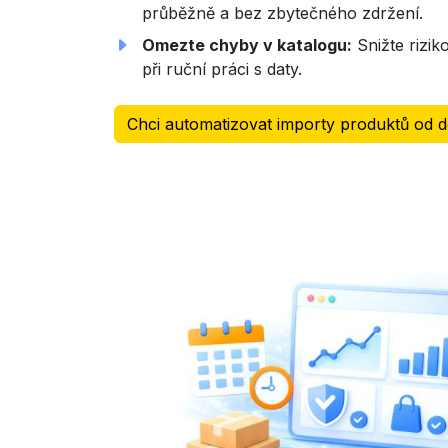
průběžně a bez zbytečného zdržení.
Omezte chyby v katalogu:
Snižte riziko
při ruční práci s daty.
Chci automatizovat importy produktů od d