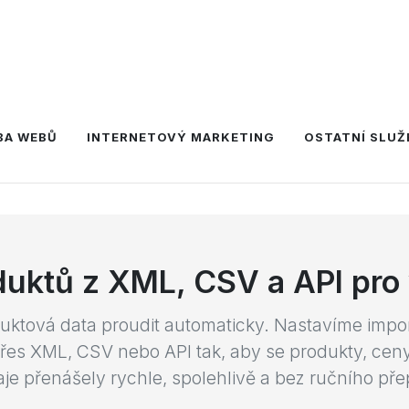
y produktů od dodavatelů
BA WEBŮ
INTERNETOVÝ MARKETING
OSTATNÍ SLUŽ
duktů z XML, CSV a API pro
uktová data proudit automaticky. Nastavíme impor
řes XML, CSV nebo API tak, aby se produkty, ceny,
aje přenášely rychle, spolehlivě a bez ručního pře