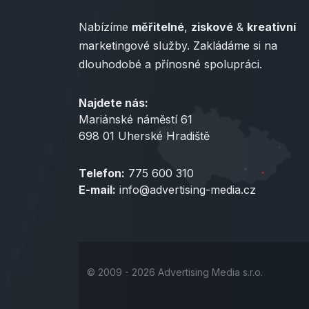
Nabízíme
měřitelné
,
ziskové
&
kreativní
marketingové služby. Zakládáme si na
dlouhodobé a přínosné spolupráci.
Najdete nás:
Mariánské náměstí 61
698 01 Uherské Hradiště
Telefon:
775 600 310
E-mail:
info@advertising-media.cz
© 2009 - 2026 Advertising Media s.r.o.