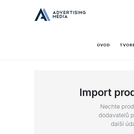
Domů
Programování
Automatizované import
ÚVOD
TVOR
Import pro
Nechte prod
dodavatelů p
další úd