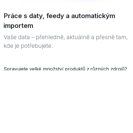
Práce s daty, feedy a automatickým
importem
Vaše data – přehledně, aktuálně a přesně tam,
kde je potřebujete.
Spravujete velké množství produktů z různých zdrojů?
Připravíme pro vás nástroje, které zautomatizují práci s
daty – od sjednocení dodavatelských feedů přes tvorbu
výstupů pro partnery až po chytré importy nebo
exporty na míru.
Řešíme jak jednorázové migrace (např. z FastCentriku
na Shoptet), tak i každodenní aktualizace dostupnosti,
cen nebo popisů. Poradíme si i tam, kde dodavatel