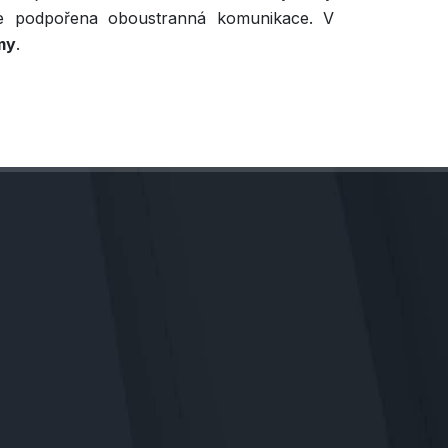
je podpořena oboustranná komunikace. V
my
.