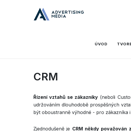
Domů
Slovník
C
CRM
ÚVOD
TVOR
CRM
Řízení vztahů se zákazníky
(neboli Custo
udržováním dlouhodobě prospěšných vztah
být oboustranně výhodné - pro zákazníka i 
Zjednodušeně je
CRM někdy považován 