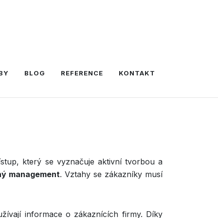
BY
BLOG
REFERENCE
KONTAKT
stup, který se vyznačuje aktivní tvorbou a
aný management
. Vztahy se zákazníky musí
žívají informace o zákaznících firmy. Díky