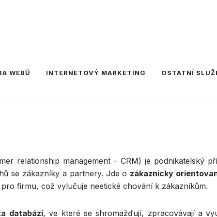
BA WEBŮ
INTERNETOVÝ MARKETING
OSTATNÍ SLUŽ
mer relationship management - CRM) je podnikatelský pří
ů se zákazníky a partnery. Jde o
zákaznicky orientov
pro firmu, což vylučuje neetické chování k zákazníkům.
za
databázi
, ve které se shromažďují, zpracovávají a vyu