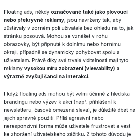
Floating ads, někdy
označované také jako plovoucí
nebo překryvné reklamy
, jsou navrženy tak, aby
zůstávaly v zorném poli uživatele bez ohledu na to, jak
stránku posouvá. Mohou se vznášet v rohu
obrazovky, být připnuté k dolnímu nebo hornímu
okraji, případně se dynamicky pohybovat spolu s
uživatelem. Právě díky své trvalé viditelnosti mají tyto
reklamy
vysokou míru zobrazení (viewability) a
výrazně zvyšují šanci na interakci
.
I když floating ads mohou být velmi účinné z hlediska
brandingu nebo výzev k akci (např. přihlášení k
newsletteru, časově omezená sleva), je důležité dbát na
jejich správné použití. Příliš agresivní nebo
neresponzivní forma může uživatele frustrovat a vést
ke zhoršení uživatelského zážitku. Z tohoto důvodu je