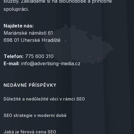
služby. Zakládáme si na dlouhodobé a přínosné
spolupráci.
Najdete nás:
Mariánské náměstí 61
698 01 Uherské Hradiště
Telefon:
775 600 310
E-mail:
info@advertising-media.cz
NEDÁVNÉ PŘÍSPĚVKY
Důležité a nedůležité věci v rámci SEO
SEO strategie v moderní době
Jaká je férová cena SEO