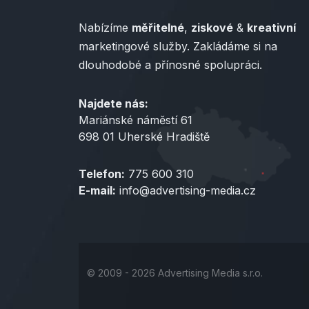
Nabízíme
měřitelné
,
ziskové
&
kreativní
marketingové služby. Zakládáme si na
dlouhodobé a přínosné spolupráci.
Najdete nás:
Mariánské náměstí 61
698 01 Uherské Hradiště
Telefon:
775 600 310
E-mail:
info@advertising-media.cz
© 2009 - 2026 Advertising Media s.r.o.