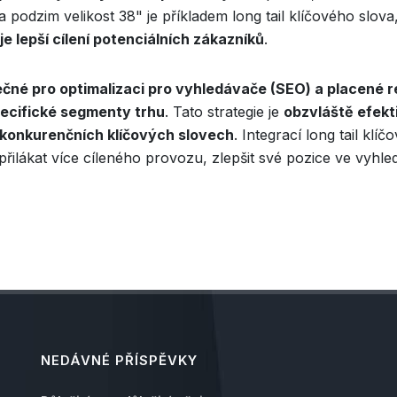
podzim velikost 38" je příkladem long tail klíčového slova
e lepší cílení potenciálních zákazníků
.
ečné pro optimalizaci pro vyhledávače (SEO) a placené
ecifické segmenty trhu
. Tato strategie je
obzvláště efekt
konkurenčních klíčových slovech
. Integrací long tail kl
ilákat více cíleného provozu, zlepšit své pozice ve vyhle
NEDÁVNÉ PŘÍSPĚVKY