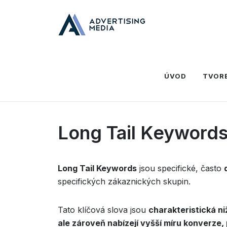
Domů
Slovník
L
Long Tail Keywords
ÚVOD
TVOR
Long Tail Keyword
Long Tail Keywords
jsou specifické, často
specifických zákaznických skupin.
Tato klíčová slova jsou
charakteristická ni
ale zároveň nabízejí vyšší míru konverze, 