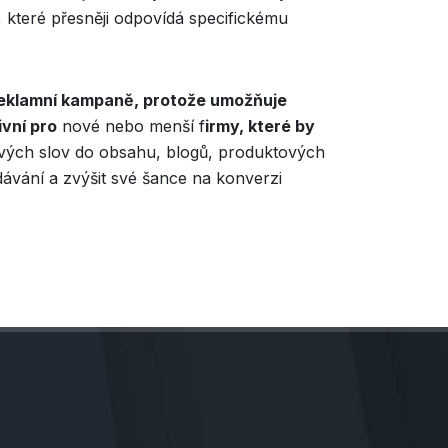
, které přesněji odpovídá specifickému
 reklamní kampaně, protože umožňuje
ivní pro
nové nebo menší f
irmy, které by
íčových slov do obsahu, blogů, produktových
dávání a zvýšit své šance na konverzi