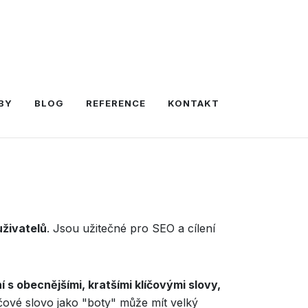
BY
BLOG
REFERENCE
KONTAKT
uživatelů
. Jsou užitečné pro SEO a cílení
s obecnějšími, kratšími klíčovými slovy,
íčové slovo jako "boty" může mít velký