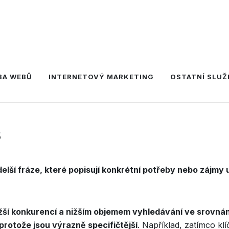
BA WEBŮ
INTERNETOVÝ MARKETING
OSTATNÍ SLUŽ
s
delší fráze, které popisují konkrétní potřeby nebo zájmy 
žší konkurencí a nižším objemem vyhledávání ve srovnání 
protože jsou výrazně specifičtější
. Například, zatímco kl