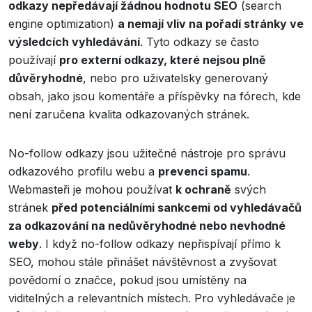
odkazy nepředávají žádnou hodnotu SEO
(search
engine optimization)
a nemají vliv na pořadí stránky ve
výsledcích vyhledávání
. Tyto odkazy se často
používají
pro externí odkazy, které nejsou plně
důvěryhodné
, nebo pro uživatelsky generovaný
obsah, jako jsou komentáře a příspěvky na fórech, kde
není zaručena kvalita odkazovaných stránek.
No-follow odkazy jsou užitečné nástroje pro správu
odkazového profilu webu a
prevenci spamu
.
Webmasteři je mohou používat
k ochraně
svých
stránek
před potenciálními sankcemi od vyhledávačů
za odkazování na nedůvěryhodné nebo nevhodné
weby
. I když no-follow odkazy nepřispívají přímo k
SEO, mohou stále přinášet návštěvnost a zvyšovat
povědomí o značce, pokud jsou umístěny na
viditelných a relevantních místech. Pro vyhledávače je