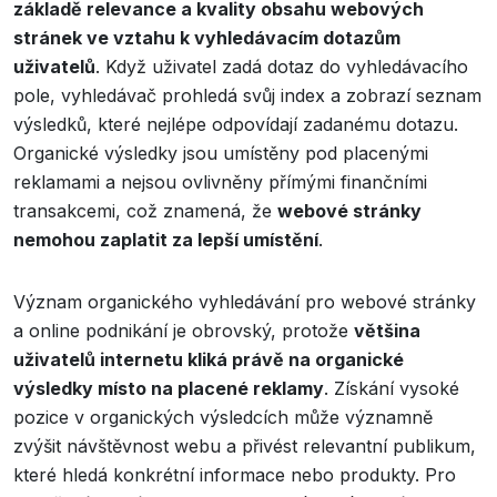
základě relevance a kvality obsahu webových
stránek ve vztahu k vyhledávacím dotazům
uživatelů
. Když uživatel zadá dotaz do vyhledávacího
pole, vyhledávač prohledá svůj index a zobrazí seznam
výsledků, které nejlépe odpovídají zadanému dotazu.
Organické výsledky jsou umístěny pod placenými
reklamami a nejsou ovlivněny přímými finančními
transakcemi, což znamená, že
webové stránky
nemohou zaplatit za lepší umístění
.
Význam organického vyhledávání pro webové stránky
a online podnikání je obrovský, protože
většina
uživatelů internetu kliká právě na organické
výsledky místo na placené reklamy
. Získání vysoké
pozice v organických výsledcích může významně
zvýšit návštěvnost webu a přivést relevantní publikum,
které hledá konkrétní informace nebo produkty. Pro