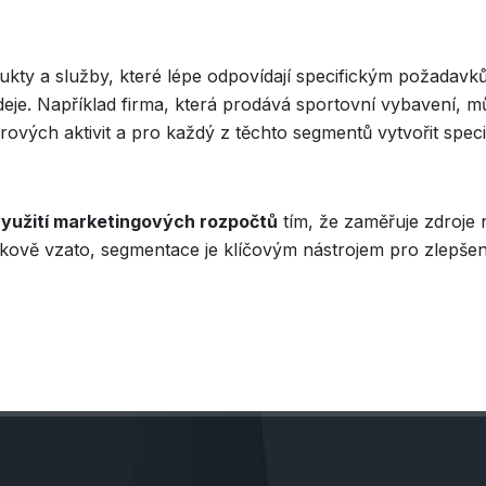
ty a služby, které lépe odpovídají specifickým požadavk
eje. Například firma, která prodává sportovní vybavení, m
doorových aktivit a pro každý z těchto segmentů vytvořit s
yužití marketingových rozpočtů
tím, že zaměřuje zdroje 
 Celkově vzato, segmentace je klíčovým nástrojem pro zlepš