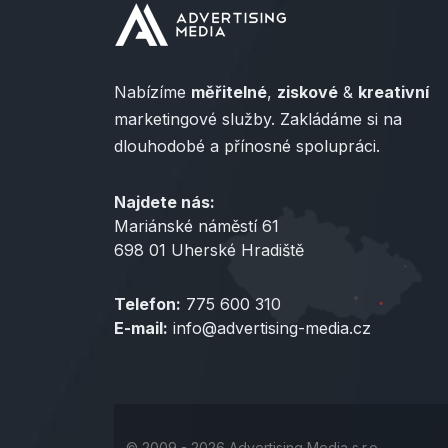
Nabízíme
měřitelné
,
ziskové
&
kreativní
marketingové služby. Zakládáme si na
dlouhodobé a přínosné spolupráci.
Najdete nás:
Mariánské náměstí 61
698 01 Uherské Hradiště
Telefon:
775 600 310
E-mail:
info@advertising-media.cz
© 2009 - 2026 Advertising Media s.r.o.