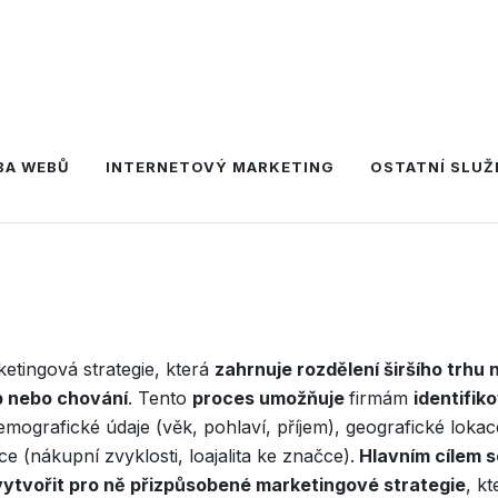
BA WEBŮ
INTERNETOVÝ MARKETING
OSTATNÍ SLUŽ
ketingová strategie, která
zahrnuje rozdělení širšího trhu
eb nebo chování
. Tento
proces umožňuje
firmám
identifik
demografické údaje (věk, pohlaví, příjem), geografické lokac
 (nákupní zvyklosti, loajalita ke značce).
Hlavním cílem 
vytvořit pro ně přizpůsobené marketingové strategie
, kt