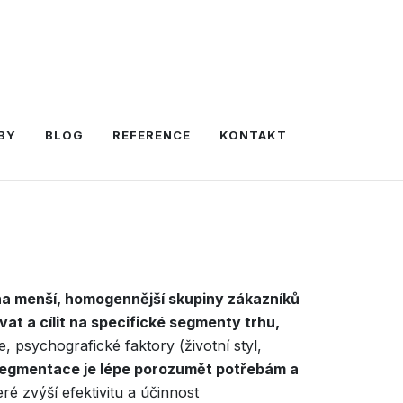
BY
BLOG
REFERENCE
KONTAKT
 na menší, homogennější skupiny zákazníků
ovat a cílit na specifické segmenty trhu,
e, psychografické faktory (životní styl,
segmentace je lépe porozumět potřebám a
eré zvýší efektivitu a účinnost