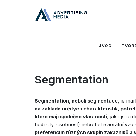
Domů
Slovník
S
Segmentation
ÚVOD
TVOR
Segmentation
Segmentation, neboli segmentace
, je mar
na základě určitých charakteristik, potř
které mají společné vlastnosti
, jako jsou 
hodnoty, osobnost) nebo behaviorální vzorce
preferencím různých skupin zákazníků a 