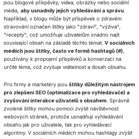
jsou blogové příspěvky, videa, obrázky nebo sociální
média,
aby usnadnily jejich vyhledávání a správu
.
Například, v blogu může být příspěvek o zdravém
stravování označen štítky jako "zdraví", "výživa",
"recepty", což umožňuje uživatelům snadno najít
související obsah na základě těchto témat.
V sociálních
médiích jsou štítky, často ve formě hashtagů (#)
,
používány k propojení příspěvků a konverzací na
určité téma, což zvyšuje viditelnost a dosah obsahu.
Pro firmy a marketéry jsou
štítky důležitým nástrojem
pro
zlepšení SEO (optimalizace pro vyhledávače) a
zvyšování interakce uživatelů s obsahem
. Správně
zvolené štítky mohou pomoci zvýšit návštěvnost
webových stránek, protože usnadňují vyhledávání
obsahu jak pro uživatele, tak pro vyhledávací
algoritmy. V sociálních médiích mohou hashtagy zvýšit