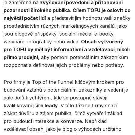
je zaměřena na
zvyšování povědomí a přitahování
pozornosti širokého publika
.
Cílem TOFU je oslovit co
největší počet lidí
a představit jim hodnotu vaší značky
prostřednictvím různých marketingových kanálů, jako
jsou blogové příspěvky, sociální média, e-booky,
webináře, infografiky nebo videa.
Obsah vytvořený
pro TOFU by měl být informativní a vzdělávací, nikoli
přímo prodejní
, aby pomohl potenciálním zákazníkům
rozpoznat a definovat jejich problémy nebo potřeby.
Pro firmy je Top of the Funnel klíčovým krokem pro
budování vztahů s potenciálními zákazníky a vedení je
dále dolů trychtýřem, kde se postupně stávají
kvalifikovanějšími
leady
. V této fázi se firmy snaží
získat důvěru a zájem publika, čímž vytvářejí základ
pro budoucí interakce a konverze. Například
vzdělávací obsah, jako je blog o výhodách určitého