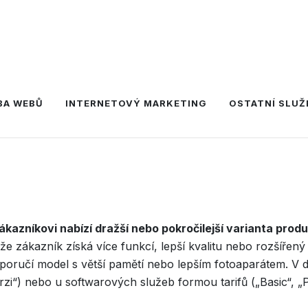
BA WEBŮ
INTERNETOVÝ MARKETING
OSTATNÍ SLUŽ
ákazníkovi nabízí dražší nebo pokročilejší varianta produ
že zákazník získá více funkcí, lepší kvalitu nebo rozšířený
poručí model s větší pamětí nebo lepším fotoaparátem. V dig
i“) nebo u softwarových služeb formou tarifů („Basic“, „Pr