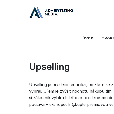
Domů
Slovník
U
Upselling
ÚVOD
TVOR
Upselling
Upselling je prodejní technika, při které se
z
vybral. Cílem je zvýšit hodnotu nákupu tím, 
si zákazník vybírá telefon a prodejce mu do
používá v e-shopech („kupte prémiovou verz