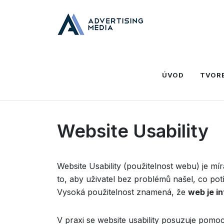
Domů
Slovník
W
Website Usability
ÚVOD
TVOR
Website Usability
Website Usability (použitelnost webu) je mí
to, aby uživatel bez problémů našel, co pot
Vysoká použitelnost znamená, že
web je i
V praxi se website usability posuzuje pomocí