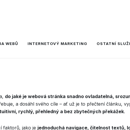
BA WEBŮ
INTERNETOVÝ MARKETING
OSTATNÍ SLUŽ
ra,
do jaké je webová stránka snadno ovladatelná, srozum
řebuje, a dosáhl svého cíle – ať už je to přečtení článku,
ntuitivní, rychlý, přehledný a bez zbytečných překážek
.
 faktorů, jako je
jednoduchá navigace, čitelnost textů, l