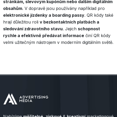
stránkám, slevovým kupónům nebo dalším digitálním
obsahům
. V dopravě jsou používány například pro
elektronické jízdenky a boarding passy
. QR kódy také
hrají důležitou roli
v bezkontaktních platbách a
sledování zdravotního stavu
. Jejich
schopnost
rychle a efektivně předávat informace
činí QR kódy
velmi užitečným nástrojem v moderním digitálním světě.
Nabízíme
měřitelné
,
ziskové
&
kreativní
marketingové